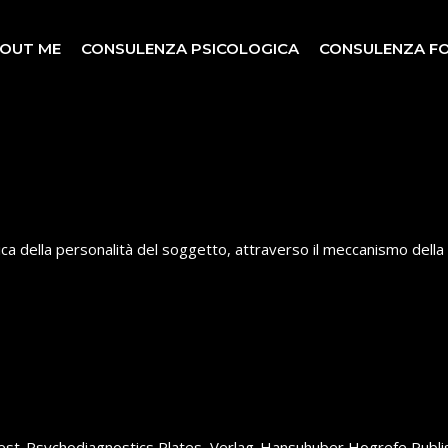
OUT ME
CONSULENZA PSICOLOGICA
CONSULENZA F
ca della personalità del soggetto, attraverso il meccanismo della
test-Psychodiagnostics Plates, Verlag-Hansuhuber Hogrefe Publi