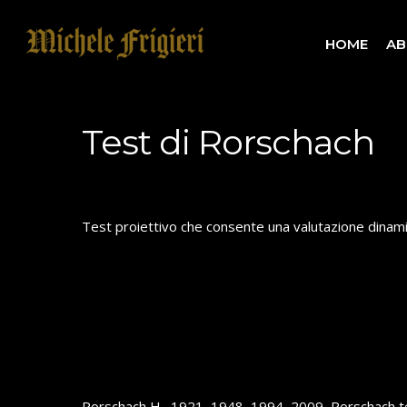
Skip
to
HOME
AB
main
content
Test di Rorschach
Test proiettivo che consente una valutazione dinami
Rorschach H., 1921, 1948, 1994, 2009, Rorschach 