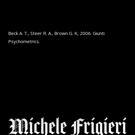
Beck A. T., Steer R. A., Brown G. K, 2006. Giunti
Psychometrics.